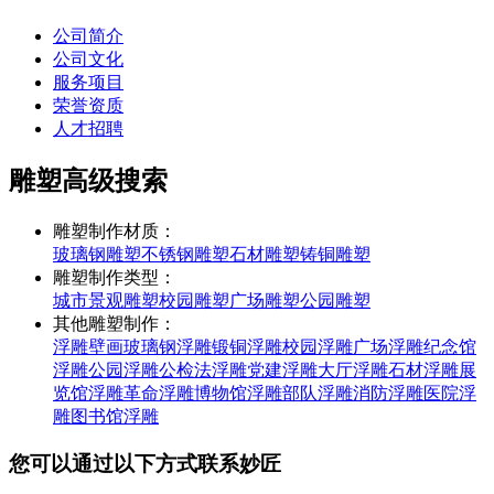
公司简介
公司文化
服务项目
荣誉资质
人才招聘
雕塑高级搜索
雕塑制作材质：
玻璃钢雕塑
不锈钢雕塑
石材雕塑
铸铜雕塑
雕塑制作类型：
城市景观雕塑
校园雕塑
广场雕塑
公园雕塑
其他雕塑制作：
浮雕壁画
玻璃钢浮雕
锻铜浮雕
校园浮雕
广场浮雕
纪念馆
浮雕
公园浮雕
公检法浮雕
党建浮雕
大厅浮雕
石材浮雕
展
览馆浮雕
革命浮雕
博物馆浮雕
部队浮雕
消防浮雕
医院浮
雕
图书馆浮雕
您可以通过以下方式联系妙匠