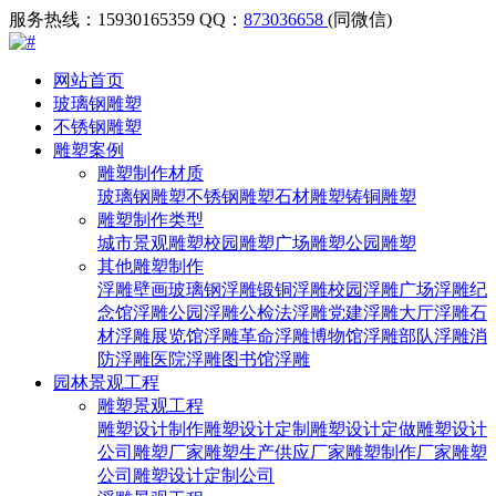
服务热线：15930165359
QQ：
873036658
(同微信)
网站首页
玻璃钢雕塑
不锈钢雕塑
雕塑案例
雕塑制作材质
玻璃钢雕塑
不锈钢雕塑
石材雕塑
铸铜雕塑
雕塑制作类型
城市景观雕塑
校园雕塑
广场雕塑
公园雕塑
其他雕塑制作
浮雕壁画
玻璃钢浮雕
锻铜浮雕
校园浮雕
广场浮雕
纪
念馆浮雕
公园浮雕
公检法浮雕
党建浮雕
大厅浮雕
石
材浮雕
展览馆浮雕
革命浮雕
博物馆浮雕
部队浮雕
消
防浮雕
医院浮雕
图书馆浮雕
园林景观工程
雕塑景观工程
雕塑设计制作
雕塑设计定制
雕塑设计定做
雕塑设计
公司
雕塑厂家
雕塑生产供应厂家
雕塑制作厂家
雕塑
公司
雕塑设计定制公司