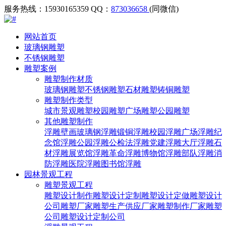
服务热线：15930165359
QQ：
873036658
(同微信)
网站首页
玻璃钢雕塑
不锈钢雕塑
雕塑案例
雕塑制作材质
玻璃钢雕塑
不锈钢雕塑
石材雕塑
铸铜雕塑
雕塑制作类型
城市景观雕塑
校园雕塑
广场雕塑
公园雕塑
其他雕塑制作
浮雕壁画
玻璃钢浮雕
锻铜浮雕
校园浮雕
广场浮雕
纪
念馆浮雕
公园浮雕
公检法浮雕
党建浮雕
大厅浮雕
石
材浮雕
展览馆浮雕
革命浮雕
博物馆浮雕
部队浮雕
消
防浮雕
医院浮雕
图书馆浮雕
园林景观工程
雕塑景观工程
雕塑设计制作
雕塑设计定制
雕塑设计定做
雕塑设计
公司
雕塑厂家
雕塑生产供应厂家
雕塑制作厂家
雕塑
公司
雕塑设计定制公司