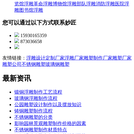
览馆浮雕
革命浮雕
博物馆浮雕
部队浮雕
消防浮雕
医院浮
雕
图书馆浮雕
您可以通过以下方式联系妙匠
15930165359
873036658
友情链接：
浮雕设计定制厂家
浮雕厂家
雕塑制作厂家
雕塑厂家
雕塑公司
不锈钢雕塑
玻璃钢雕塑
最新资讯
锻铜浮雕制作工艺流程
玻璃钢浮雕制作流程
公园雕塑设计制作以及摆放知识
铸铜雕塑制作流程
不锈钢雕塑的分类
影响园林景观雕塑制作价格的因素
不锈钢雕塑制作材质特点