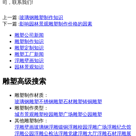
司，联系我们!
上一篇 :
玻璃钢雕塑制作知识
下一篇 :
影响园林景观雕塑制作价格的因素
雕塑公司新闻
雕塑制作知识
雕塑定制知识
雕塑工厂新闻
浮雕壁画知识
园林景观知识
雕塑高级搜索
雕塑制作材质：
玻璃钢雕塑
不锈钢雕塑
石材雕塑
铸铜雕塑
雕塑制作类型：
城市景观雕塑
校园雕塑
广场雕塑
公园雕塑
其他雕塑制作：
浮雕壁画
玻璃钢浮雕
锻铜浮雕
校园浮雕
广场浮雕
纪念馆
浮雕
公园浮雕
公检法浮雕
党建浮雕
大厅浮雕
石材浮雕
展