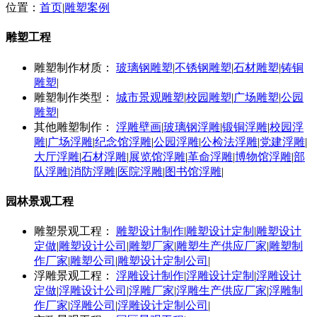
位置：
首页
|
雕塑案例
雕塑工程
雕塑制作材质：
玻璃钢雕塑
|
不锈钢雕塑
|
石材雕塑
|
铸铜
雕塑
|
雕塑制作类型：
城市景观雕塑
|
校园雕塑
|
广场雕塑
|
公园
雕塑
|
其他雕塑制作：
浮雕壁画
|
玻璃钢浮雕
|
锻铜浮雕
|
校园浮
雕
|
广场浮雕
|
纪念馆浮雕
|
公园浮雕
|
公检法浮雕
|
党建浮雕
|
大厅浮雕
|
石材浮雕
|
展览馆浮雕
|
革命浮雕
|
博物馆浮雕
|
部
队浮雕
|
消防浮雕
|
医院浮雕
|
图书馆浮雕
|
园林景观工程
雕塑景观工程：
雕塑设计制作
|
雕塑设计定制
|
雕塑设计
定做
|
雕塑设计公司
|
雕塑厂家
|
雕塑生产供应厂家
|
雕塑制
作厂家
|
雕塑公司
|
雕塑设计定制公司
|
浮雕景观工程：
浮雕设计制作
|
浮雕设计定制
|
浮雕设计
定做
|
浮雕设计公司
|
浮雕厂家
|
浮雕生产供应厂家
|
浮雕制
作厂家
|
浮雕公司
|
浮雕设计定制公司
|