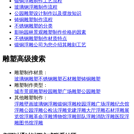
锻铜浮雕制作工艺流程
玻璃钢浮雕制作流程
公园雕塑设计制作以及摆放知识
铸铜雕塑制作流程
不锈钢雕塑的分类
影响园林景观雕塑制作价格的因素
不锈钢雕塑制作材质特点
锻铜浮雕公司为您介绍其雕刻工艺
雕塑高级搜索
雕塑制作材质：
玻璃钢雕塑
不锈钢雕塑
石材雕塑
铸铜雕塑
雕塑制作类型：
城市景观雕塑
校园雕塑
广场雕塑
公园雕塑
其他雕塑制作：
浮雕壁画
玻璃钢浮雕
锻铜浮雕
校园浮雕
广场浮雕
纪念馆
浮雕
公园浮雕
公检法浮雕
党建浮雕
大厅浮雕
石材浮雕
展
览馆浮雕
革命浮雕
博物馆浮雕
部队浮雕
消防浮雕
医院浮
雕
图书馆浮雕