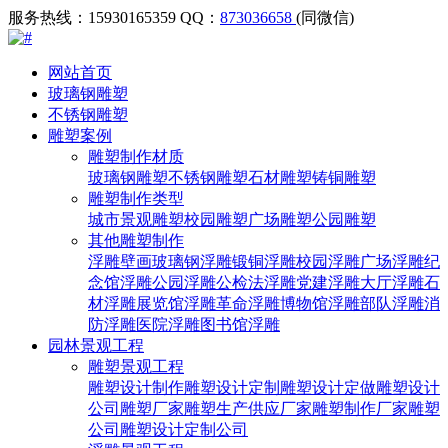
服务热线：15930165359
QQ：
873036658
(同微信)
网站首页
玻璃钢雕塑
不锈钢雕塑
雕塑案例
雕塑制作材质
玻璃钢雕塑
不锈钢雕塑
石材雕塑
铸铜雕塑
雕塑制作类型
城市景观雕塑
校园雕塑
广场雕塑
公园雕塑
其他雕塑制作
浮雕壁画
玻璃钢浮雕
锻铜浮雕
校园浮雕
广场浮雕
纪
念馆浮雕
公园浮雕
公检法浮雕
党建浮雕
大厅浮雕
石
材浮雕
展览馆浮雕
革命浮雕
博物馆浮雕
部队浮雕
消
防浮雕
医院浮雕
图书馆浮雕
园林景观工程
雕塑景观工程
雕塑设计制作
雕塑设计定制
雕塑设计定做
雕塑设计
公司
雕塑厂家
雕塑生产供应厂家
雕塑制作厂家
雕塑
公司
雕塑设计定制公司