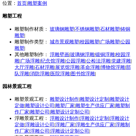
位置：
首页
|
雕塑案例
雕塑工程
雕塑制作材质：
玻璃钢雕塑
|
不锈钢雕塑
|
石材雕塑
|
铸铜
雕塑
|
雕塑制作类型：
城市景观雕塑
|
校园雕塑
|
广场雕塑
|
公园
雕塑
|
其他雕塑制作：
浮雕壁画
|
玻璃钢浮雕
|
锻铜浮雕
|
校园浮
雕
|
广场浮雕
|
纪念馆浮雕
|
公园浮雕
|
公检法浮雕
|
党建浮雕
|
大厅浮雕
|
石材浮雕
|
展览馆浮雕
|
革命浮雕
|
博物馆浮雕
|
部
队浮雕
|
消防浮雕
|
医院浮雕
|
图书馆浮雕
|
园林景观工程
雕塑景观工程：
雕塑设计制作
|
雕塑设计定制
|
雕塑设计
定做
|
雕塑设计公司
|
雕塑厂家
|
雕塑生产供应厂家
|
雕塑制
作厂家
|
雕塑公司
|
雕塑设计定制公司
|
浮雕景观工程：
浮雕设计制作
|
浮雕设计定制
|
浮雕设计
定做
|
浮雕设计公司
|
浮雕厂家
|
浮雕生产供应厂家
|
浮雕制
作厂家
|
浮雕公司
|
浮雕设计定制公司
|