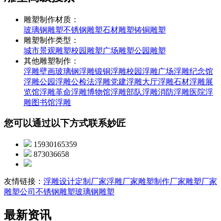
雕塑制作材质：
玻璃钢雕塑
不锈钢雕塑
石材雕塑
铸铜雕塑
雕塑制作类型：
城市景观雕塑
校园雕塑
广场雕塑
公园雕塑
其他雕塑制作：
浮雕壁画
玻璃钢浮雕
锻铜浮雕
校园浮雕
广场浮雕
纪念馆
浮雕
公园浮雕
公检法浮雕
党建浮雕
大厅浮雕
石材浮雕
展
览馆浮雕
革命浮雕
博物馆浮雕
部队浮雕
消防浮雕
医院浮
雕
图书馆浮雕
您可以通过以下方式联系妙匠
15930165359
873036658
友情链接：
浮雕设计定制厂家
浮雕厂家
雕塑制作厂家
雕塑厂家
雕塑公司
不锈钢雕塑
玻璃钢雕塑
最新资讯