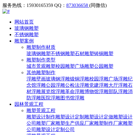
服务热线：15930165359
QQ：
873036658
(同微信)
网站首页
玻璃钢雕塑
不锈钢雕塑
雕塑案例
雕塑制作材质
玻璃钢雕塑
不锈钢雕塑
石材雕塑
铸铜雕塑
雕塑制作类型
城市景观雕塑
校园雕塑
广场雕塑
公园雕塑
其他雕塑制作
浮雕壁画
玻璃钢浮雕
锻铜浮雕
校园浮雕
广场浮雕
纪
念馆浮雕
公园浮雕
公检法浮雕
党建浮雕
大厅浮雕
石
材浮雕
展览馆浮雕
革命浮雕
博物馆浮雕
部队浮雕
消
防浮雕
医院浮雕
图书馆浮雕
园林景观工程
雕塑景观工程
雕塑设计制作
雕塑设计定制
雕塑设计定做
雕塑设计
公司
雕塑厂家
雕塑生产供应厂家
雕塑制作厂家
雕塑
公司
雕塑设计定制公司