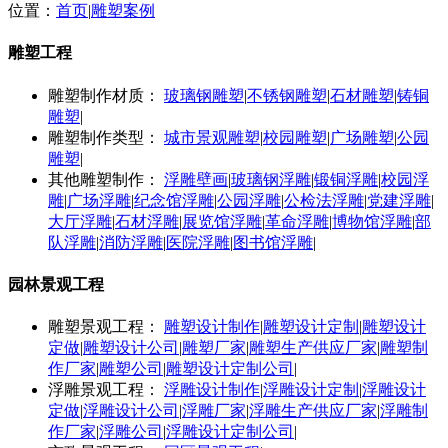
位置：
首页
|
雕塑案例
雕塑工程
雕塑制作材质：
玻璃钢雕塑
|
不锈钢雕塑
|
石材雕塑
|
铸铜
雕塑
|
雕塑制作类型：
城市景观雕塑
|
校园雕塑
|
广场雕塑
|
公园
雕塑
|
其他雕塑制作：
浮雕壁画
|
玻璃钢浮雕
|
锻铜浮雕
|
校园浮
雕
|
广场浮雕
|
纪念馆浮雕
|
公园浮雕
|
公检法浮雕
|
党建浮雕
|
大厅浮雕
|
石材浮雕
|
展览馆浮雕
|
革命浮雕
|
博物馆浮雕
|
部
队浮雕
|
消防浮雕
|
医院浮雕
|
图书馆浮雕
|
园林景观工程
雕塑景观工程：
雕塑设计制作
|
雕塑设计定制
|
雕塑设计
定做
|
雕塑设计公司
|
雕塑厂家
|
雕塑生产供应厂家
|
雕塑制
作厂家
|
雕塑公司
|
雕塑设计定制公司
|
浮雕景观工程：
浮雕设计制作
|
浮雕设计定制
|
浮雕设计
定做
|
浮雕设计公司
|
浮雕厂家
|
浮雕生产供应厂家
|
浮雕制
作厂家
|
浮雕公司
|
浮雕设计定制公司
|