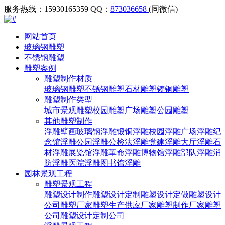
服务热线：15930165359
QQ：
873036658
(同微信)
网站首页
玻璃钢雕塑
不锈钢雕塑
雕塑案例
雕塑制作材质
玻璃钢雕塑
不锈钢雕塑
石材雕塑
铸铜雕塑
雕塑制作类型
城市景观雕塑
校园雕塑
广场雕塑
公园雕塑
其他雕塑制作
浮雕壁画
玻璃钢浮雕
锻铜浮雕
校园浮雕
广场浮雕
纪
念馆浮雕
公园浮雕
公检法浮雕
党建浮雕
大厅浮雕
石
材浮雕
展览馆浮雕
革命浮雕
博物馆浮雕
部队浮雕
消
防浮雕
医院浮雕
图书馆浮雕
园林景观工程
雕塑景观工程
雕塑设计制作
雕塑设计定制
雕塑设计定做
雕塑设计
公司
雕塑厂家
雕塑生产供应厂家
雕塑制作厂家
雕塑
公司
雕塑设计定制公司