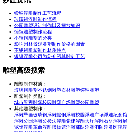
锻铜浮雕制作工艺流程
玻璃钢浮雕制作流程
公园雕塑设计制作以及摆放知识
铸铜雕塑制作流程
不锈钢雕塑的分类
影响园林景观雕塑制作价格的因素
不锈钢雕塑制作材质特点
锻铜浮雕公司为您介绍其雕刻工艺
雕塑高级搜索
雕塑制作材质：
玻璃钢雕塑
不锈钢雕塑
石材雕塑
铸铜雕塑
雕塑制作类型：
城市景观雕塑
校园雕塑
广场雕塑
公园雕塑
其他雕塑制作：
浮雕壁画
玻璃钢浮雕
锻铜浮雕
校园浮雕
广场浮雕
纪念馆
浮雕
公园浮雕
公检法浮雕
党建浮雕
大厅浮雕
石材浮雕
展
览馆浮雕
革命浮雕
博物馆浮雕
部队浮雕
消防浮雕
医院浮