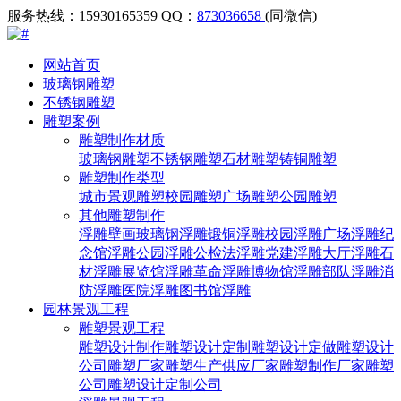
服务热线：15930165359
QQ：
873036658
(同微信)
网站首页
玻璃钢雕塑
不锈钢雕塑
雕塑案例
雕塑制作材质
玻璃钢雕塑
不锈钢雕塑
石材雕塑
铸铜雕塑
雕塑制作类型
城市景观雕塑
校园雕塑
广场雕塑
公园雕塑
其他雕塑制作
浮雕壁画
玻璃钢浮雕
锻铜浮雕
校园浮雕
广场浮雕
纪
念馆浮雕
公园浮雕
公检法浮雕
党建浮雕
大厅浮雕
石
材浮雕
展览馆浮雕
革命浮雕
博物馆浮雕
部队浮雕
消
防浮雕
医院浮雕
图书馆浮雕
园林景观工程
雕塑景观工程
雕塑设计制作
雕塑设计定制
雕塑设计定做
雕塑设计
公司
雕塑厂家
雕塑生产供应厂家
雕塑制作厂家
雕塑
公司
雕塑设计定制公司