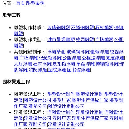
位置：
首页
|
雕塑案例
雕塑工程
雕塑制作材质：
玻璃钢雕塑
|
不锈钢雕塑
|
石材雕塑
|
铸铜
雕塑
|
雕塑制作类型：
城市景观雕塑
|
校园雕塑
|
广场雕塑
|
公园
雕塑
|
其他雕塑制作：
浮雕壁画
|
玻璃钢浮雕
|
锻铜浮雕
|
校园浮
雕
|
广场浮雕
|
纪念馆浮雕
|
公园浮雕
|
公检法浮雕
|
党建浮雕
|
大厅浮雕
|
石材浮雕
|
展览馆浮雕
|
革命浮雕
|
博物馆浮雕
|
部
队浮雕
|
消防浮雕
|
医院浮雕
|
图书馆浮雕
|
园林景观工程
雕塑景观工程：
雕塑设计制作
|
雕塑设计定制
|
雕塑设计
定做
|
雕塑设计公司
|
雕塑厂家
|
雕塑生产供应厂家
|
雕塑制
作厂家
|
雕塑公司
|
雕塑设计定制公司
|
浮雕景观工程：
浮雕设计制作
|
浮雕设计定制
|
浮雕设计
定做
|
浮雕设计公司
|
浮雕厂家
|
浮雕生产供应厂家
|
浮雕制
作厂家
|
浮雕公司
|
浮雕设计定制公司
|