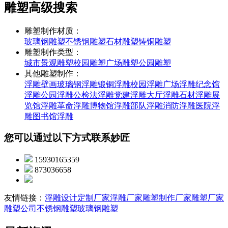
雕塑高级搜索
雕塑制作材质：
玻璃钢雕塑
不锈钢雕塑
石材雕塑
铸铜雕塑
雕塑制作类型：
城市景观雕塑
校园雕塑
广场雕塑
公园雕塑
其他雕塑制作：
浮雕壁画
玻璃钢浮雕
锻铜浮雕
校园浮雕
广场浮雕
纪念馆
浮雕
公园浮雕
公检法浮雕
党建浮雕
大厅浮雕
石材浮雕
展
览馆浮雕
革命浮雕
博物馆浮雕
部队浮雕
消防浮雕
医院浮
雕
图书馆浮雕
您可以通过以下方式联系妙匠
15930165359
873036658
友情链接：
浮雕设计定制厂家
浮雕厂家
雕塑制作厂家
雕塑厂家
雕塑公司
不锈钢雕塑
玻璃钢雕塑